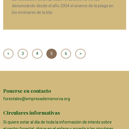
denunciando desde el año 2004 el avance de la plaga en
los encinares de la Isla
<
3
4
5
6
>
Ponerse en contacto
forestales@empresademenorca.org
Circulares informativas
Si quiere estar al día de toda la información de interés sobre
el sector forestal,
clique en el enlace
y acceda a las circulares