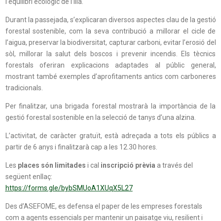
l’equilibri ecològic de l’illa.
Durant la passejada, s’explicaran diversos aspectes clau de la gestió
forestal sostenible, com la seva contribució a millorar el cicle de
l’aigua, preservar la biodiversitat, capturar carboni, evitar l’erosió del
sòl, millorar la salut dels boscos i prevenir incendis. Els tècnics
forestals oferiran explicacions adaptades al públic general,
mostrant també exemples d’aprofitaments antics com carboneres
tradicionals.
Per finalitzar, una brigada forestal mostrarà la importància de la
gestió forestal sostenible en la selecció de tanys d’una alzina.
L’activitat, de caràcter gratuït, està adreçada a tots els públics a
partir de 6 anys i finalitzarà cap a les 12.30 hores.
Les
places són limitades
i cal
inscripció prèvia
a través del
següent enllaç:
https://forms.gle/bybSMUoA1XUqX5L27
Des d’ASEFOME, es defensa el paper de les empreses forestals
com a agents essencials per mantenir un paisatge viu, resilient i