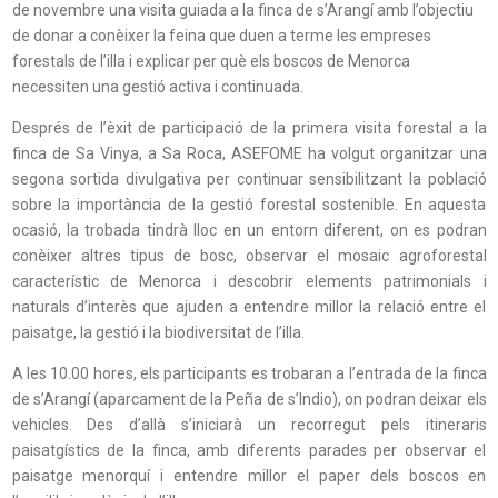
de novembre una visita guiada a la finca de s’Arangí amb l’objectiu
de donar a conèixer la feina que duen a terme les empreses
forestals de l’illa i explicar per què els boscos de Menorca
necessiten una gestió activa i continuada.
Després de l’èxit de participació de la primera visita forestal a la
finca de Sa Vinya, a Sa Roca, ASEFOME ha volgut organitzar una
segona sortida divulgativa per continuar sensibilitzant la població
sobre la importància de la gestió forestal sostenible. En aquesta
ocasió, la trobada tindrà lloc en un entorn diferent, on es podran
conèixer altres tipus de bosc, observar el mosaic agroforestal
característic de Menorca i descobrir elements patrimonials i
naturals d’interès que ajuden a entendre millor la relació entre el
paisatge, la gestió i la biodiversitat de l’illa.
A les 10.00 hores, els participants es trobaran a l’entrada de la finca
de s’Arangí (aparcament de la Peña de s’Indio), on podran deixar els
vehicles. Des d’allà s’iniciarà un recorregut pels itineraris
paisatgístics de la finca, amb diferents parades per observar el
paisatge menorquí i entendre millor el paper dels boscos en