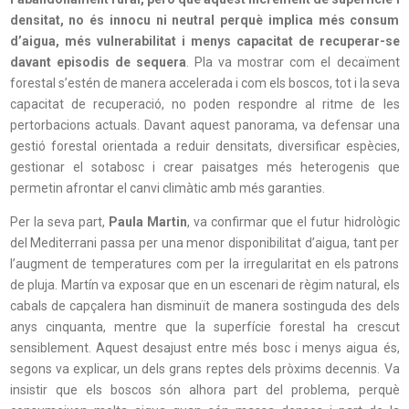
densitat, no és innocu ni neutral perquè implica més consum
d’aigua, més vulnerabilitat i menys capacitat de recuperar-se
davant episodis de sequera
. Pla va mostrar com el decaïment
forestal s’estén de manera accelerada i com els boscos, tot i la seva
capacitat de recuperació, no poden respondre al ritme de les
pertorbacions actuals. Davant aquest panorama, va defensar una
gestió forestal orientada a reduir densitats, diversificar espècies,
gestionar el sotabosc i crear paisatges més heterogenis que
permetin afrontar el canvi climàtic amb més garanties.
Per la seva part,
Paula Martin
, va confirmar que el futur hidrològic
del Mediterrani passa per una menor disponibilitat d’aigua, tant per
l’augment de temperatures com per la irregularitat en els patrons
de pluja. Martín va exposar que en un escenari de règim natural, els
cabals de capçalera han disminuït de manera sostinguda des dels
anys cinquanta, mentre que la superfície forestal ha crescut
sensiblement. Aquest desajust entre més bosc i menys aigua és,
segons va explicar, un dels grans reptes dels pròxims decennis. Va
insistir que els boscos són alhora part del problema, perquè