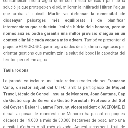
consumeixen molta aigua quan són massa densos i part de la
solució, ja que protegeixen el sòl, milloren la infiltració i filtren l’aigua
que arriba al subsòl.
Martín va defensar la necessitat de
dissenyar paisatges més equilibrats i de planificar
intervencions que redueixin l’estrès hídric dels boscos, perquè
només així es podrà garantir una millor provisió d’aigua en un
context climàtic cada vegada més advers.
També va presentar el
projecte HIDROBOSC, que integra dades de sòl, clima i vegetació per
orientar gestions que maximitzin la salut del bosc i la capacitat del
territori per retenir aigua.
Taula rodona
La jornada va incloure una taula rodona moderada per
Francesc
Cano, director adjunt del CTFC
, amb la participació de
Miquel
Truyol, tècnic de Consell Insular de Menorca
,
Joan Santana, Cap
de Gestió cap de Servei de Gestió Forestal i Protecció del Sòl
del Govern Balear
i
Jaume Fortuny, vicepresident d’ASEFOME
. El
debat va posar de manifest que Menorca ha passat en poques
dècades de 19.000 a més de 33.000 hectàrees de bosc, amb una
densitat d’arbres molt més elevada. Aquest increment, fruit de