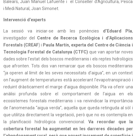
Balears, Juan Manuel Lafuente i el Conseller d’Agricultura, Pesca
i Medi Natural, Joan Simonet.
Intervenció d’experts
La sessió va iniciar-se amb les ponències
d’Eduard Pla
,
investigador del
Centre de Recerca
Ecològica i d’Aplicacions
Forestals (CREAF
) i
Paula Martín, experta del Centre de Ciència i
Tecnologia Forestal de Catalunya (CTFC)
que van aportar noves
dades sobre l’estat dels boscos mediterranis i els reptes hidrològics
que afronten. Tots dos van remarcar que els boscos mediterranis
“ja operen al límit de les seves necessitats d’aigua”, en un context
on l’augment de temperatures està accelerant l’evapotranspiració i
reduint dràsticament el marge d’aigua disponible. Pla va oferir una
anàlisi profunda sobre el comportament de l’aigua en els
ecosistemes forestals mediterranis i va reivindicar la importància
de l’anomenada “aigua verda”, aquella que queda retinguda al sòl i
que utilitza directament la vegetació, però que no es contempla en
la planificació hidrològica convencional.
Va recordar que la
cobertura forestal ha augmentat en les darreres dècades per
l’abandonament rural, però que aquest increment de superfície i