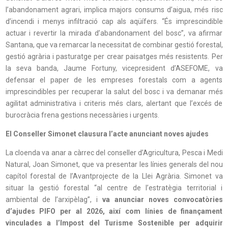
l’abandonament agrari, implica majors consums d’aigua, més risc
d’incendi i menys infiltració cap als aqüífers. “És imprescindible
actuar i revertir la mirada d’abandonament del bosc”, va afirmar
Santana, que va remarcar la necessitat de combinar gestió forestal,
gestió agrària i pasturatge per crear paisatges més resistents. Per
la seva banda, Jaume Fortuny, vicepresident d’ASEFOME, va
defensar el paper de les empreses forestals com a agents
imprescindibles per recuperar la salut del bosc i va demanar més
agilitat administrativa i criteris més clars, alertant que l’excés de
burocràcia frena gestions necessàries i urgents.
El Conseller Simonet clausura l’acte anunciant noves ajudes
La cloenda va anar a càrrec del conseller d’Agricultura, Pesca i Medi
Natural, Joan Simonet, que va presentar les línies generals del nou
capítol forestal de l’Avantprojecte de la Llei Agrària. Simonet va
situar la gestió forestal “al centre de l’estratègia territorial i
ambiental de l’arxipèlag”, i
va anunciar noves convocatòries
d’ajudes PIFO per al 2026, així com línies de finançament
vinculades a l’Impost del Turisme Sostenible per adquirir