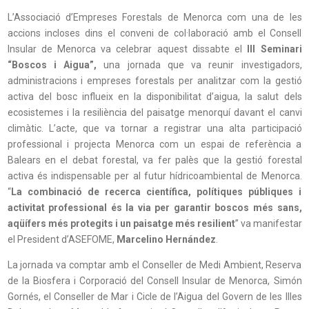
L’Associació d’Empreses Forestals de Menorca com una de les
accions incloses dins el conveni de col·laboració amb el Consell
Insular de Menorca va celebrar aquest dissabte el
III Seminari
“Boscos i Aigua”,
una jornada que va reunir investigadors,
administracions i empreses forestals per analitzar com la gestió
activa del bosc influeix en la disponibilitat d’aigua, la salut dels
ecosistemes i la resiliència del paisatge menorquí davant el canvi
climàtic. L’acte, que va tornar a registrar una alta participació
professional i projecta Menorca com un espai de referència a
Balears en el debat forestal, va fer palès que la gestió forestal
activa és indispensable per al futur hídricoambiental de Menorca.
“
La combinació de recerca científica, polítiques públiques i
activitat professional és la via per garantir boscos més sans,
aqüífers més protegits i un paisatge més resilient
” va manifestar
el President d’ASEFOME,
Marcelino Hernández
.
La jornada va comptar amb el Conseller de Medi Ambient, Reserva
de la Biosfera i Corporació del Consell Insular de Menorca, Simón
Gornés, el Conseller de Mar i Cicle de l’Aigua del Govern de les Illes